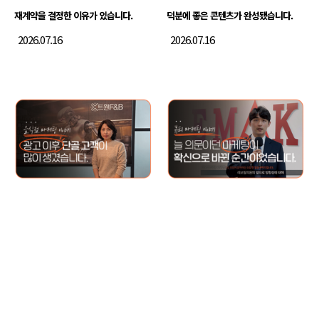
재계약을 결정한 이유가 있습니다.
덕분에 좋은 콘텐츠가 완성됐습니다.
2026.07.16
2026.07.16