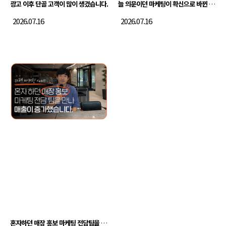
광고 이후 단골 고객이 많이 생겼습니다.
늘 의문이던 마케팅이 확신으로 바뀐 순간이었습니다.
2026.07.16
2026.07.16
혼자하던 매장 홍보 마케팅 전담팀을 만나 매출이 증가했…