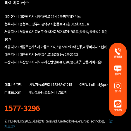
파이메이커스
대전 본사 I 대전광역시 서구 월평로 52 4, 5층 파이메이커스
청주 지사 I 충청북도 청주시 흥덕구 서현동로 4 3층 302호 a210호
서울 지사 I 서울특별시 강남구 영동대로 602, 6층 H261호(삼성동, 삼성동 미켈란
107)
세종 지사 I 세종특별자치시 가름로 232, 6층 A602호 (어진동, 세종비지니스센터)
대구 지사 I 대구광역시 동구 효신로16길 5 1동 2층 202호
부산 지사 I 부산광역시 사하구 하신번영로417, 202층 1호(하단동,리버타운)
대표 I 임효택
사업자등록번호 I 133-88-01215
이메일 I official@pie-
makers.com
개인정보취급담당자 I 임효택
1577-3296
© PIEMAKERS 2022. All Rights Reserved. Created by Neversunset Technology
[관리
자로그인]