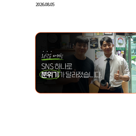
2026.08.05