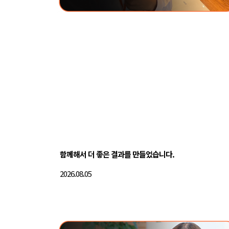
함께해서 더 좋은 결과를 만들었습니다.
2026.08.05