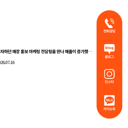
혼자하던 매장 홍보 마케팅 전담팀을 만나 매출이 증가했습니다.
026.07.16