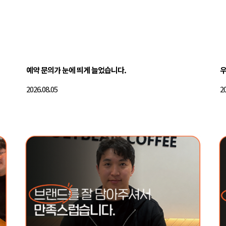
예약 문의가 눈에 띄게 늘었습니다.
우
2026.08.05
2