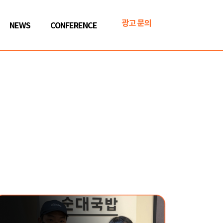
광고 문의
NEWS
CONFERENCE