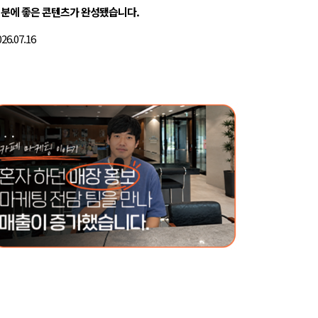
분에 좋은 콘텐츠가 완성됐습니다.
026.07.16