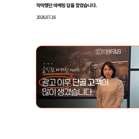
막막했던 마케팅 답을 찾았습니다.
2026.07.16