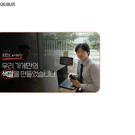
026.08.05